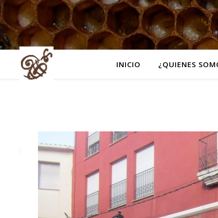
INICIO
¿QUIENES SOM
CATEGORÍAS
No
hay
categorías