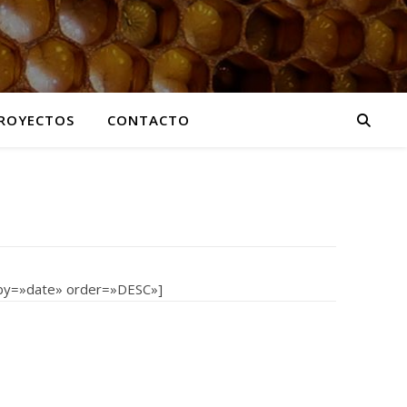
ROYECTOS
CONTACTO
_by=»date» order=»DESC»]