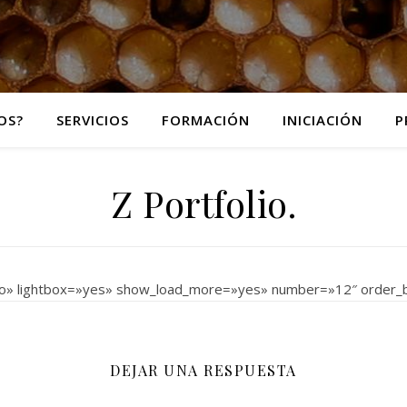
OS?
SERVICIOS
FORMACIÓN
INICIACIÓN
P
Z Portfolio.
r=»no» lightbox=»yes» show_load_more=»yes» number=»12″ order
DEJAR UNA RESPUESTA