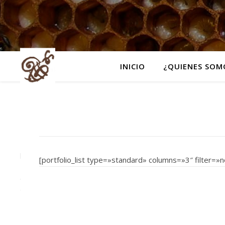
INICIO
¿QUIENES SOM
CATEGORÍAS
No
hay
[portfolio_list type=»standard» columns=»3″ filte
categorías